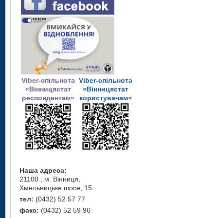
Viber-спільнота
Viber-спільнота
«Вінницястат
«Вінницястат
респондентам»
користувачам»
Наша адреса:
21100 , м. Вінниця,
Хмельницьке шосе, 15
тел:
(0432) 52 57 77
факс:
(0432) 52 59 96