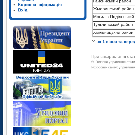
Гайсинський район
Корисна інформація
Жмеринський райо
Жмеринський район
Вхід
Могилів-Подільськи
Могилів-Подільський
Тульчинський район
Тульчинський район
Хмільницький райо
Хмільницький район
1
Дані попередні.
на 1 січня та сер
При використанні ста
©
Головне управління стати
Розробник сайту: управління