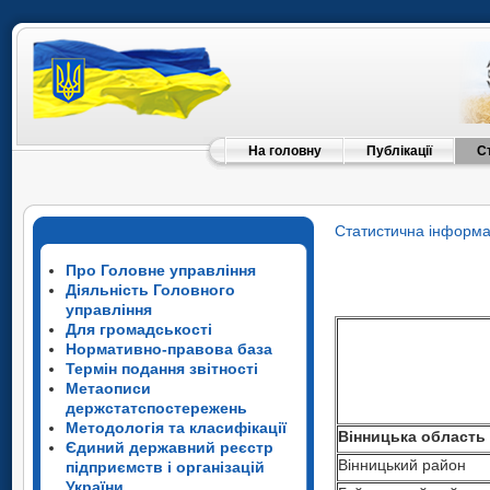
На головну
Публікації
С
Статистична інформа
Про Головне управління
Діяльність Головного
управління
Для громадськості
Нормативно-правова база
Термін подання звітності
Метаописи
Вінницька област
держстатспостережень
Вінницький район
Методологія та класифікації
Вінницька область
Єдиний державний реєстр
м.Вінниця
Вінницький район
підприємств і організацій
Гайсинський район
України