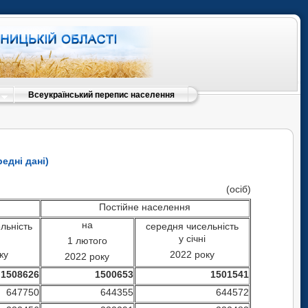
Всеукраїнський перепис населення
едні дані)
(осіб)
(осіб)
Постійне населення
Постійне населення
на
ність
середня чисельність
1 січня
на
льність
середня чисельність
2021 році
2022 року
у січні
1 лютого
519319
1502430
1512234
ку
2022 року
2022 року
650046
644789
646868
1508626
1500653
1501541
370170
367902
368332
647750
644355
644572
234725
232675
234752