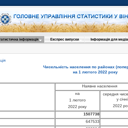
татистична інформація
Експрес випуски
Інформація для медіа
ція
Чисельність населення по районах (попер
на 1 лютого 2022 року
Наявне населення
Наявне населення
на
середня чисель
1 січня
на
середня чисе
2021 році
2022 року
у січні
1 лютого
ь
1509515
1
2022 ро
2022 року
647967
1507738
369740
647533
232648