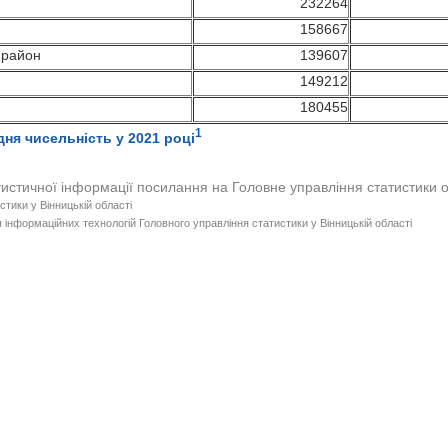
232264
н
158914
158667
й район
139827
 район
139607
149429
149212
н
180730
180455
1
едня чисельність у 2021 році
тистичної інформації посилання на Головне управління статистики 
стики у Вінницькій області
 інформаційних технологій Головного управління статистики у Вінницькій області