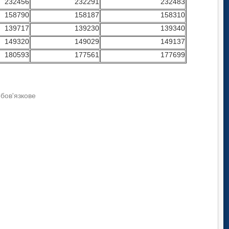
232456
232291
232483
160229
158434
159749
158790
158187
158310
141142
139450
140765
139717
139230
139340
150855
149246
150672
149320
149029
149137
182322
177836
179428
180593
177561
177699
обов'язкове