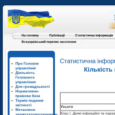
На головну
Публікації
Статистична інформація
Всеукраїнський перепис населення
Статистична інфор
Про Головне
управління
Кількість
Діяльність
Головного
управління
Для громадськості
Нормативно-
правова база
Термін подання
звітності
Усього
Метаописи
Усього
Клас I. Деякі інфекційні та пара
держстатспостережень