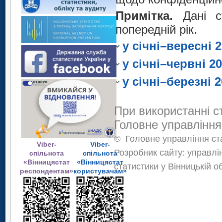
Символ (к) – 
Ямпільський
Шаргородський
забезпечення в
Примітка.
Дані 
Символ (к) – 
Ямпільський
державну статисти
попередній рік.
забезпечення в
Символ (к) – 
інформації.
державну статисти
у січні–вересні 
забезпечення в
інформації.
державну статисти
у січні–червні 2
інформації.
у січні–березні 
При використанні с
Головне управління
©
Головне управління ста
Viber-
Viber-
Розробник сайту: управлі
спільнота
спільнота
«Вінницястат
«Вінницястат
статистики у Вінницькій о
респондентам»
користувачам»