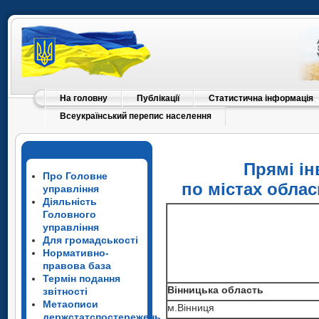
На головну
Публікації
Статистична інформація
Всеукраїнський перепис населення
Прямі ін
Про Головне
по містах облас
управління
Діяльність
Головного
управління
Для громадськості
Нормативно-
правова база
Термін подання
Вінницька область
звітності
Метаописи
м.Вінниця
держстатспостережень