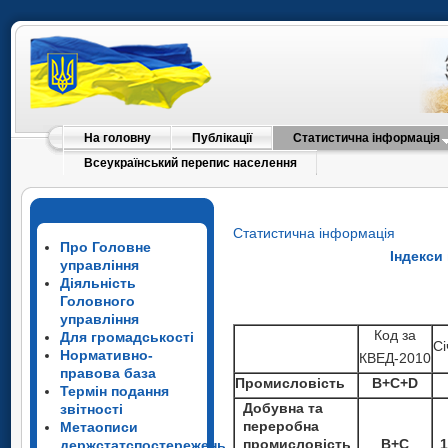
На головну
Публікації
Статистична інформація
Всеукраїнський перепис населення
Статистична інформація
Про Головне
Індекси
управління
Діяльність
Головного
управління
Код за
Для громадськості
Сі
Нормативно-
КВЕД-2010
правова база
Промисловість
B+C+D
Термін подання
Добувна та
звітності
переробна
Метаописи
промисловість
B+C
1
держстатспостережень