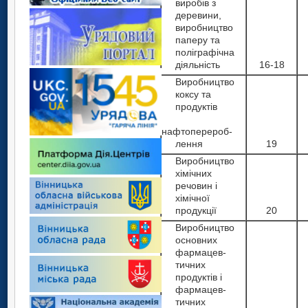
виробів з
деревини,
виробництво
паперу та
поліграфічна
діяльність
16-18
Виробництво
коксу та
продуктів
нафтоперероб-
лення
19
Виробництво
хімічних
речовин і
хімічної
продукції
20
Виробництво
основних
фармацев-
тичних
продуктів і
фармацев-
тичних