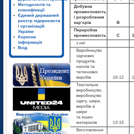
Методологія та
Добувна
класифікації
промисловість
Єдиний державний
і розроблення
реєстр підприємств
кар’єрів
B
і організацій
Переробна
України
промисловість
С
1
Корисна
інформація
з неї
Вхід
Виробництво
харчових
продуктів,
напоїв та
тютюнових
виробів
10-12
1
Текстильне
виробництво,
виробництво
одягу, шкіри,
виробів зі
шкіри
та інших
матеріалів
13-15
Виготовлення