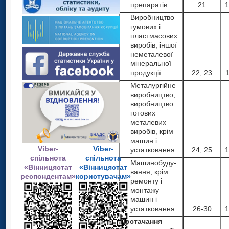
препаратів
21
1
Виробництво
гумових і
пластмасових
виробів; іншої
неметалевої
мінеральної
продукції
22, 23
1
Металургійне
виробництво,
виробництво
готових
металевих
виробів, крім
машин і
Viber-
Viber-
устатковання
24, 25
1
спільнота
спільнота
Машинобуду-
«Вінницястат
«Вінницястат
вання, крім
респондентам»
користувачам»
ремонту і
монтажу
машин і
устатковання
26-30
1
Постачання