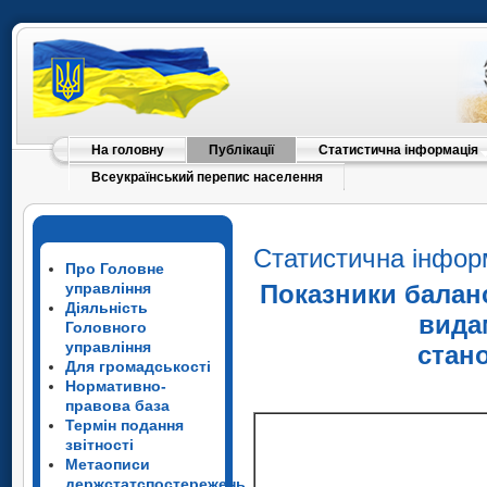
На головну
Публікації
Статистична інформація
Всеукраїнський перепис населення
Статистична інфор
Про Головне
управління
Показники баланс
Діяльність
вида
Головного
управління
стан
Для громадськості
Нормативно-
правова база
Термін подання
звітності
Метаописи
держстатспостережень