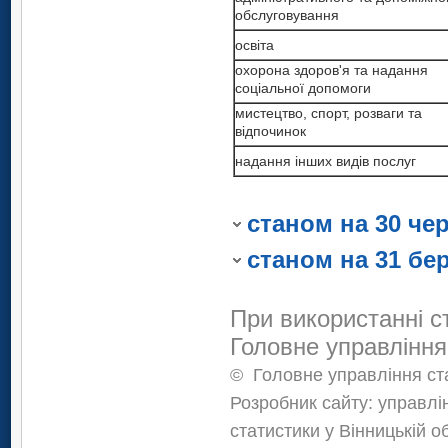
діяльність
обслуговування
професійна, наукова та техніч
діяльність у сфері
діяльність
освіта
адміністративного та
допоміжного обслуговування
діяльність у сфері
охорона здоров'я та надання
адміністративного та
соціальної допомоги
освіта
допоміжного обслуговування
мистецтво, спорт, розваги та
охорона здоров'я та надання
відпочинок
освіта
соціальної допомоги
охорона здоров'я та надання
надання інших видів послуг
мистецтво, спорт, розваги та
соціальної допомоги
відпочинок
мистецтво, спорт, розваги та
надання інших видів послуг
станом на 30 че
відпочинок
надання інших видів послуг
станом на 31 бе
При використанні с
Головне управління
©
Головне управління ста
Розробник сайту: управлі
статистики у Вінницькій о