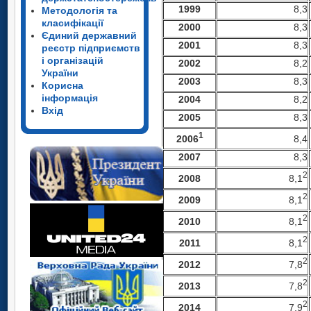
199
9
8,3
Методологія та
класифікації
2000
8,3
Єдиний державний
200
1
8,3
реєстр підприємств
і організацій
200
2
8,2
України
200
3
8,3
Корисна
інформація
200
4
8,2
Вхід
2005
8,3
1
2006
8,4
2007
8,3
2
8,1
2008
2
8,1
2009
2
8,1
2010
2
8,1
2011
2
7,8
2012
2
7,8
2013
2
7,9
2014