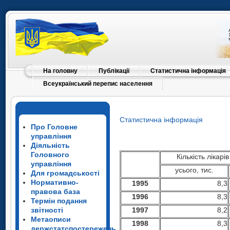
На головну
Публікації
Статистична інформація
Всеукраїнський перепис населення
Статистична інформація
Про Головне
управління
Діяльність
Головного
Кількість лікарі
управління
усього, тис.
Для громадськості
Нормативно-
199
5
8,3
правова база
199
6
8,3
Термін подання
звітності
199
7
8,2
Метаописи
199
8
8,3
держстатспостережень