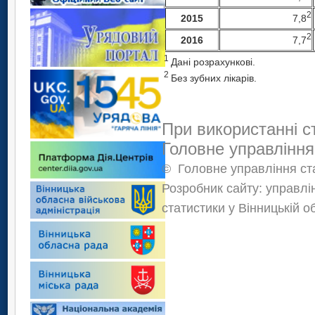
2
7,8
201
5
2
7,7
2016
1
Дані розрахункові.
2
Без зубних лікарів.
При використанні с
Головне управління
©
Головне управління ста
Розробник сайту: управлі
статистики у Вінницькій о