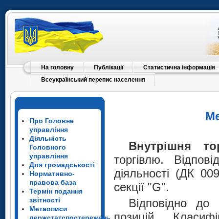
На головну
Публікації
Статистична інформація
Всеукраїнський перепис населення
Ме
Про Головне
управління
Діяльність
Внутрішня тор
Головного
управління
торгівлю. Відпові
Для громадськості
діяльності (ДК 00
Нормативно-
правова база
секції "G".
Термін подання
звітності
Відповідно до
Метаописи
позицій Класифі
держстатспостережень