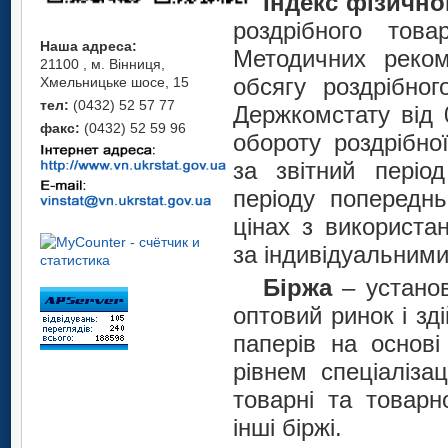
Індекс фізично
роздрібного това
Наша адреса:
Методичних рекоме
21100 , м. Вінниця,
обсягу роздрібног
Хмельницьке шосе, 15
тел:
(0432) 52 57 77
Держкомстату від 
факс:
(0432) 52 59 96
обороту роздрібно
за звітний період
періоду попереднь
цінах з використа
за індивідуальними
Біржа
– установ
оптовий ринок і зд
паперів на основі
рівнем спеціалізац
товарні та товарн
інші біржі.