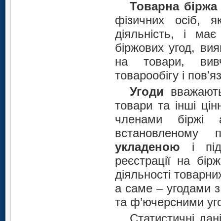
Товарна бірж
фізичних осіб, я
діяльність, і ма
біржових угод, вия
на товари, вив
товарообігу і пов'
Угоди
вважаю
товари та інші цін
членами біржі 
встановленому п
укладеною
і під
реєстрації на бір
діяльності товарни
а саме – угодами 
та ф’ючерсними уго
Статистичні да