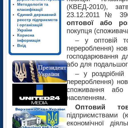
Методологія та
(КВЕД-2010), зат
класифікації
23.12.2011 № 3
Єдиний державний
реєстр підприємств
оптової або ро
і організацій
покупця (споживача
України
Корисна
– у оптовій т
інформація
Вхід
перероблення) нов
господарювання дл
або для подальшог
– у роздрібній
перероблення) нов
споживання або 
населенням.
Оптовий то
підприємствами (
економічної діяль