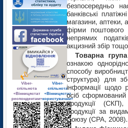
безпосередньо нас
банківські платіжн
магазини, аптеки, а
фірми поштового 
непрямих податк
акцизний збір тощо
Товарна група
ознакою однорідно
способу виробницт
структура) для зб
Viber-
Viber-
інформації щодо р
спільнота
спільнота
«Вінницястат
«Вінницястат
осіб сформований 
респондентам»
користувачам»
продукції (СКП)
продукції за вида
Союзу (СРА, 2008).