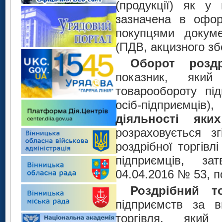
(продукції) як у
зазначена в офор
покупцями докуме
(ПДВ, акцизного зб
Оборот роздр
показник, яки
товарообороту пі
осіб-підприємці
діяльності яки
розраховується з
роздрібної торгівл
підприємців, з
04.04.2016 № 53, п
Роздрібний 
підприємств за в
торгівля, яки