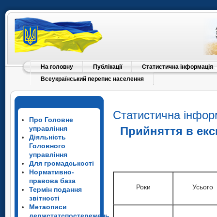
На головну
Публікації
Статистична інформація
Всеукраїнський перепис населення
Статистична інфор
Про Головне
управління
Прийняття в екс
Діяльність
Головного
управління
Для громадськості
Нормативно-
правова база
Роки
Усього
Термін подання
звітності
Метаописи
держстатспостережень