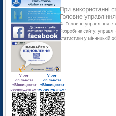
При використанні с
Головне управління
©
Головне управління ста
Розробник сайту: управлі
статистики у Вінницькій о
Viber-
Viber-
спільнота
спільнота
«Вінницястат
«Вінницястат
респондентам»
користувачам»