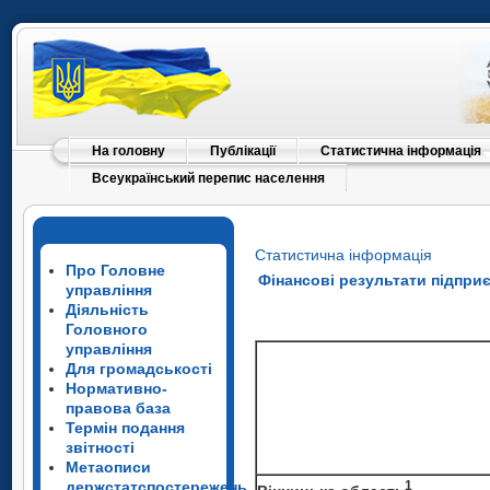
На головну
Публікації
Статистична інформація
Всеукраїнський перепис населення
Статистична інформація
Про Головне
Фінансові результати підпри
управління
Діяльність
Головного
управління
Для громадськості
Нормативно-
правова база
Термін подання
звітності
Метаописи
держстатспостережень
1