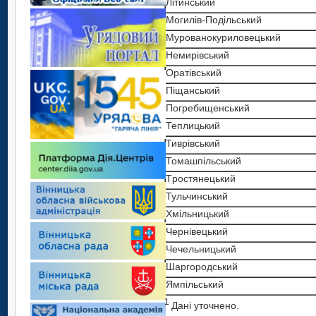
Літинський
Могилів-Подільський
Муpованокуpиловецький
Немиpівський
Оpатівський
Піщанський
Погpебищенський
Теплицький
Тивpівський
Томашпільський
Тpостянецький
Тульчинський
Хмільницький
Чеpнівецький
Чечельницький
Шаpгоpодський
Ямпільський
1
Дані уточнено.