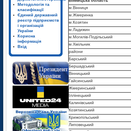
Вінницька область
Методологія та
м.Вінниця
класифікації
Єдиний державний
м.Жмеринка
реєстр підприємств
м.Козятин
і організацій
м.Ладижин
України
Корисна
м.Могилів-Подільський
інформація
м.Хмільник
Вхід
райони
Баpський
Бершадський
Вінницький
Гайсинський
Жмеpинський
Іллінецький
Калинівський
Козятинський
Кpижопільський
Липовецький