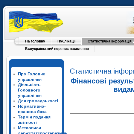
На головну
Публікації
Статистична інформація
Всеукраїнський перепис населення
Статистична інфор
Про Головне
управління
Фінансові резуль
Діяльність
видам
Головного
управління
Для громадськості
Нормативно-
правова база
Термін подання
звітності
Метаописи
держстатспостережень