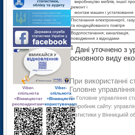
виробництво меблів, іншої прод
ремонт і
монтаж машин і устатковання
Постачання електроенергії, газу
та кондиційованого повітря
Водопостачання; каналізація,
поводження з відходами
1
Дані уточнено з 
основного виду еко
При використанні с
Viber-
Viber-
Головне управління
спільнота
спільнота
©
Головне управління ста
«Вінницястат
«Вінницястат
респондентам»
користувачам»
Розробник сайту: управлі
статистики у Вінницькій о