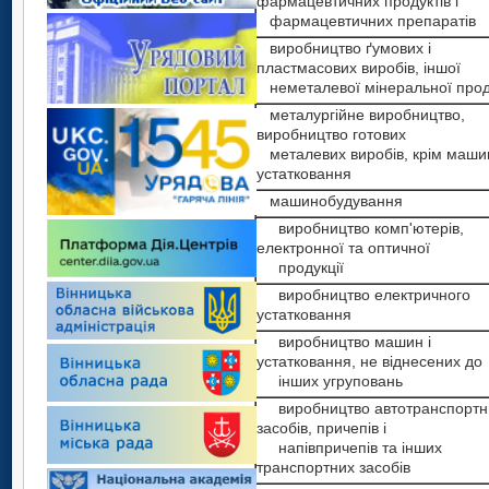
фармацевтичних продуктів і
фармацевтичних препаратів
виробництво ґумових і
пластмасових виробів, іншої
неметалевої мінеральної прод
металургійне виробництво,
виробництво готових
металевих виробів, крім машин
устатковання
машинобудування
виробництво комп'ютерів,
електронної та оптичної
продукції
виробництво електричного
устатковання
виробництво машин і
устатковання, не віднесених до
інших угруповань
виробництво автотранспортн
засобів, причепів і
напівпричепів та інших
транспортних засобів