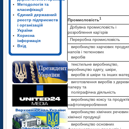
Методологія та
класифікації
Єдиний державний
1
Промисловість
реєстр підприємств
і організацій
Добувна промисловість і
України
розроблення кар'єрів
Корисна
Переробна промисловість
інформація
Вхід
виробництво харчових продукт
напоїв і тютюнових
виробів
текстильне виробництво,
виробництво одягу, шкіри,
виробів зі шкіри та інших матер
виготовлення виробів з дереви
паперу та
поліграфічна діяльність
виробництво коксу та продукті
нафтоперероблення
виробництво хімічних речовин 
хімічної продукції
виробництво основних