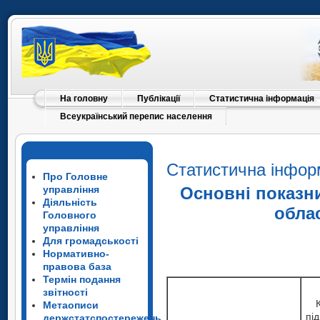
На головну
Публікації
Статистична інформація
Всеукраїнський перепис населення
Статистична інфор
Про Головне
управління
Основні показн
Діяльність
обла
Головного
управління
Для громадськості
Нормативно-
правова база
Термін подання
звітності
Метаописи
пі
держстатспостережень