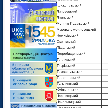
Крижопільський
Липовецький
Літинський
Могилів-Подільський
Мурованокуриловецький
Немирівський
Оратівський
Піщанський
Погребищенський
Теплицький
Тиврівський
Томашпільський
Тростянецький
Тульчинський
Хмільницький
Чернівецький
Чечельницький
Шаргородський