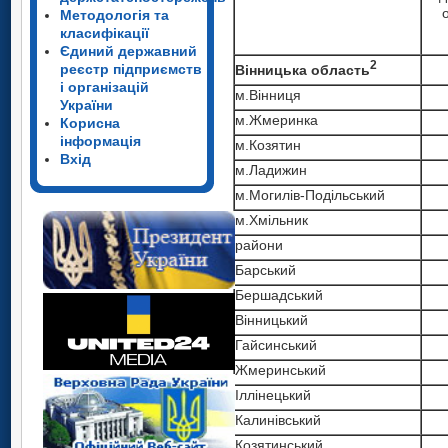
Методологія та
класифікації
Єдиний державний
2
реєстр підприємств
Вінницька область
і організацій
м.Вінниця
України
м.Жмеринка
Корисна
інформація
м.Козятин
Вхід
м.Ладижин
м.Могилів-Подільський
м.Хмільник
райони
Барський
Бершадський
Вінницький
Гайсинський
Жмеринський
Іллінецький
Калинівський
Козятинський