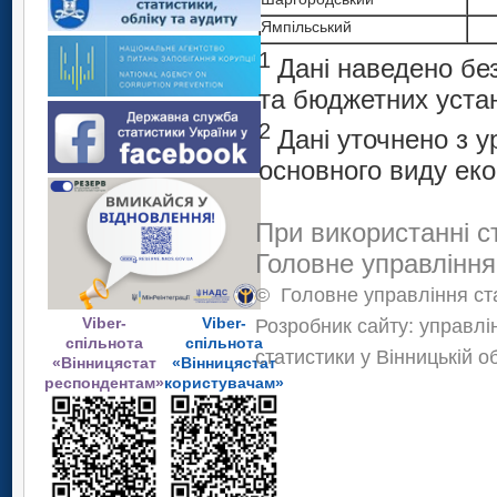
Ямпільський
1
Дані наведено без
та бюджетних уста
2
Дані уточнено з 
основного виду еко
При використанні с
Головне управління
©
Головне управління ста
Viber-
Viber-
Розробник сайту: управлі
спільнота
спільнота
статистики у Вінницькій о
«Вінницястат
«Вінницястат
респондентам»
користувачам»