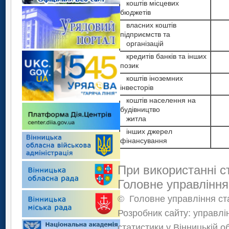
коштів місцевих
бюджетів
власних коштів
підприємств та
організацій
кредитів банків та інших
позик
коштів іноземних
інвесторів
коштів населення на
будівництво
житла
інших джерел
фінансування
При використанні с
Головне управління
©
Головне управління ста
Розробник сайту: управлі
статистики у Вінницькій о