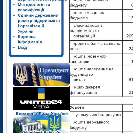
Методологія та
бюджету
класифікації
коштів місцевих
Єдиний державний
бюджетів
1
реєстр підприємств
власних коштів
і організацій
підприємств та
України
організацій
20
Корисна
інформація
кредитів банків та інших
Вхід
позик
2
коштів іноземних
інвесторів
коштів населення на
будівництво
житла
8
інших джерел
фінансування
2
Усього
у тому числі за рахунок
коштів державного
бюджету