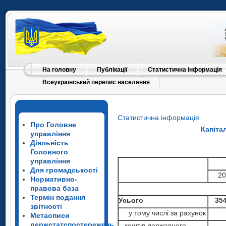
На головну
Публікації
Статистична інформація
Всеукраїнський перепис населення
Статистична інформація
Про Головне
Капіта
управління
Діяльність
Головного
управління
Для громадськості
20
Нормативно-
правова база
Термін подання
Усього
35
звітності
у тому числі за рахунок
Метаописи
держстатспостережень
коштів державного