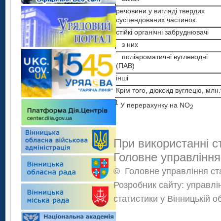
речовини у вигляді твердих
суспендованих частинок
стійкі органічні забруднювачі
з них
поліароматичні вуглеводні
(ПАВ)
інші
Крім того, діоксид вуглецю, млн.
1
У перерахунку на NO
2
При використанні с
Головне управління
©
Головне управління ста
Розробник сайту: управлі
статистики у Вінницькій о