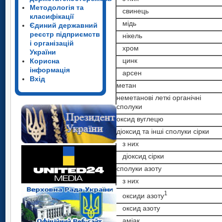
Методологія та
свинець
класифікації
мідь
Єдиний державний
реєстр підприємств
нікель
і організацій
хром
України
цинк
Корисна
інформація
арсен
Вхід
метан
неметанові леткі органічні
сполуки
оксид вуглецю
діоксид та інші сполуки сірки
з них
діоксид сірки
сполуки азоту
з них
1
оксиди азоту
оксид азоту
аміак