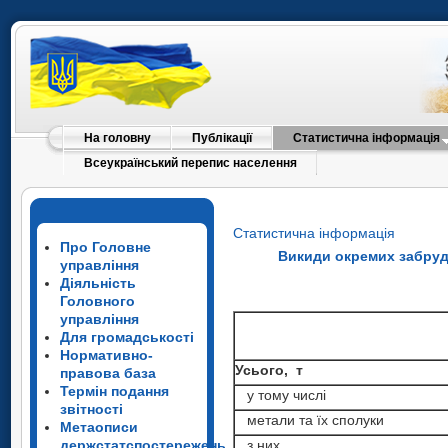
На головну
Публікації
Статистична інформація
Всеукраїнський перепис населення
Статистична інформація
Про Головне
Викиди окремих забруд
управління
Діяльність
Головного
управління
Для громадськості
Нормативно-
Усього, т
правова база
Термін подання
у тому числі
звітності
метали та їх сполуки
Метаописи
держстатспостережень
з них