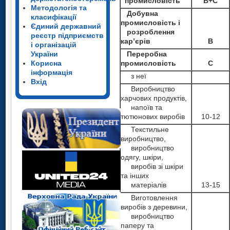
промисловість
B+C
Методологія та
Добувна
класифікації
промисловість і
Єдиний державний
розроблення
реєстр підприємств
кар’єрів
B
і організацій
України
Переробна
Корисна
промисловість
С
інформація
з неї
Вхід
Виробництво
харчових продуктів,
напоїв та
тютюнових виробів
10-12
Текстильне
виробництво,
виробництво
одягу, шкіри,
виробів зі шкіри
та інших
матеріалів
13-15
Виготовлення
виробів з деревини,
виробництво
паперу та