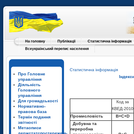
На головну
Публікації
Статистична інформація
Всеукраїнський перепис населення
Статистична інформація
Про Головне
Індекс
управління
Діяльність
Головного
управління
Для громадськості
Код за
Нормативно-
КВЕД-2010
правова база
Промисловість
B+C+D
Термін подання
звітності
Добувна та
Метаописи
переробна
держстатспостережень