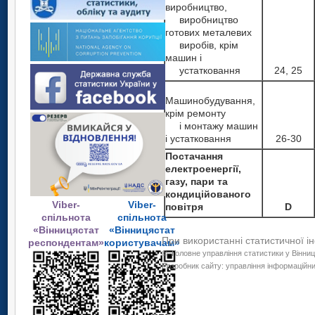
виробництво,
виробництво
готових металевих
виробів, крім
машин і
устатковання
24, 25
Машинобудування,
крім ремонту
і монтажу машин
і устатковання
26-30
Постачання
електроенергії,
газу, пари та
кондиційованого
Viber-
Viber-
повітря
D
спільнота
спільнота
«Вінницястат
«Вінницястат
При використанні статистичної і
респондентам»
користувачам»
©
Головне управління статистики у Вінниц
Розробник сайту: управління інформаційних