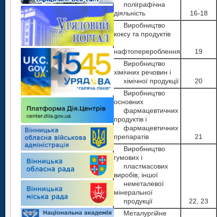
поліграфічна
діяльність
16-18
Виробництво
коксу та продуктів
нафтоперероблення
19
Виробництво
хімічних речовин і
хімічної продукції
20
Виробництво
основних
фармацевтичних
продуктів і
фармацевтичних
препаратів
21
Виробництво
гумових і
пластмасових
виробів; іншої
неметалевої
мінеральної
продукції
22, 23
Металургійне