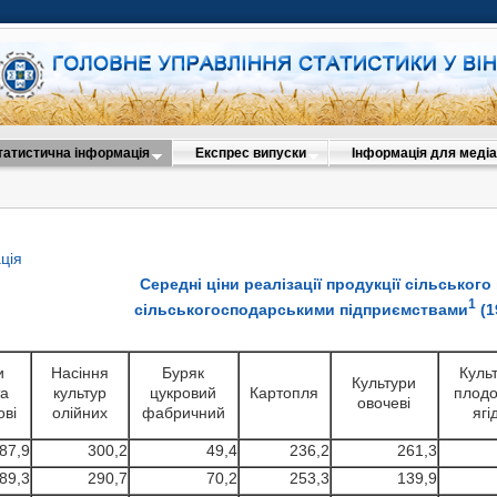
татистична інформація
Експрес випуски
Інформація для медіа
ція
Середні ціни реалізації продукції сільськог
1
сільськогосподарськими підприємствами
(1
(грн 
и
Насіння
Буряк
Куль
Культури
та
культур
цукровий
Картопля
плодо
овочеві
ові
олійних
фабричний
ягі
87,9
300,2
49,4
236,2
261,3
89,3
290,7
70,2
253,3
139,9