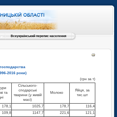
Всеукраїнський перепис населення
о господарства
996-2016 роки)
за т)
Сільського-
тури
сподарські
Яйця, за
ві та
Молоко
тварини (у живій
тис.шт
дні
масі)
178,1
1025,7
178,7
116,4
109,8
1147,7
221,6
121,1