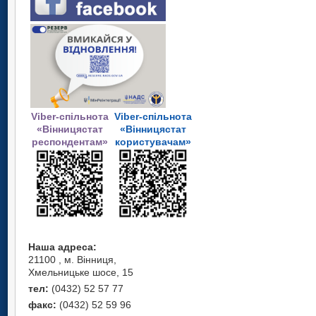
Viber-спільнота
Viber-спільнота
«Вінницястат
«Вінницястат
респондентам»
користувачам»
Наша адреса:
21100 , м. Вінниця,
Хмельницьке шосе, 15
тел:
(0432) 52 57 77
факс:
(0432) 52 59 96