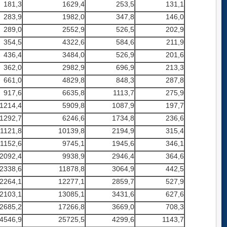
181,3
1629,4
253,5
131,1
283,9
1982,0
347,8
146,0
289,0
2552,9
526,5
202,9
354,5
4322,6
584,6
211,9
436,4
3484,0
526,9
201,6
362,0
2982,9
696,9
213,3
661,0
4829,8
848,3
287,8
917,6
6635,8
1113,7
275,9
1214,4
5909,8
1087,9
197,7
1292,7
6246,6
1734,8
236,6
1121,8
10139,8
2194,9
315,4
1152,6
9745,1
1945,6
346,1
2092,4
9938,9
2946,4
364,6
2338,6
11878,8
3064,9
442,5
2264,1
12277,1
2859,7
527,9
2103,1
13085,1
3431,6
627,6
2685,2
17266,8
3669,0
708,3
4546,9
25725,5
4299,6
1143,7