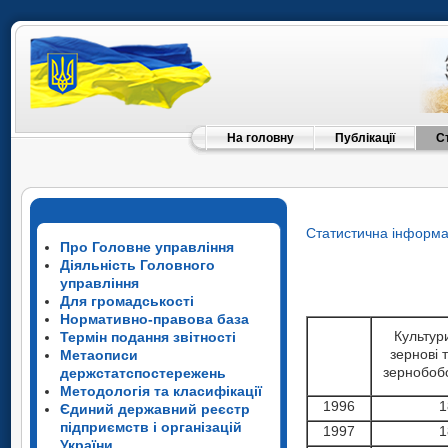
На головну
Публікації
С
Статистична інформа
Про Головне управління
Діяльність Головного
управління
Для громадськості
Нормативно-правова база
Культур
Термін подання звітності
зернові 
Метаописи
зернобоб
держстатспостережень
Методологія та класифікації
1996
1
Єдиний державний реєстр
підприємств і організацій
1997
1
України