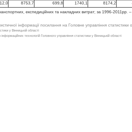
12,0
8753,7
699,8
1740,1
8174,2
ранспортних, експедиційних та накладних витрат; за 1996-2011рр. –
тистичної інформації посилання на Головне управління статистики 
стики у Вінницькій області
 інформаційних технологій Головного управління статистики у Вінницькій області