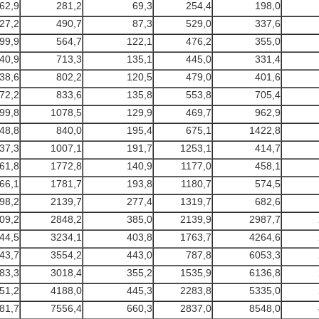
62,9
281,2
69,3
254,4
198,0
27,2
490,7
87,3
529,0
337,6
99,9
564,7
122,1
476,2
355,0
40,9
713,3
135,1
445,0
331,4
38,6
802,2
120,5
479,0
401,6
72,2
833,6
135,8
553,8
705,4
99,8
1078,5
129,9
469,7
962,9
48,8
840,0
195,4
675,1
1422,8
37,3
1007,1
191,7
1253,1
414,7
61,8
1772,8
140,9
1177,0
458,1
66,1
1781,7
193,8
1180,7
574,5
98,2
2139,7
277,4
1319,7
682,6
09,2
2848,2
385,0
2139,9
2987,7
44,5
3234,1
403,8
1763,7
4264,6
43,7
3554,2
443,0
787,8
6053,3
83,3
3018,4
355,2
1535,9
6136,8
51,2
4188,0
445,3
2283,8
5335,0
81,7
7556,4
660,3
2837,0
8548,0