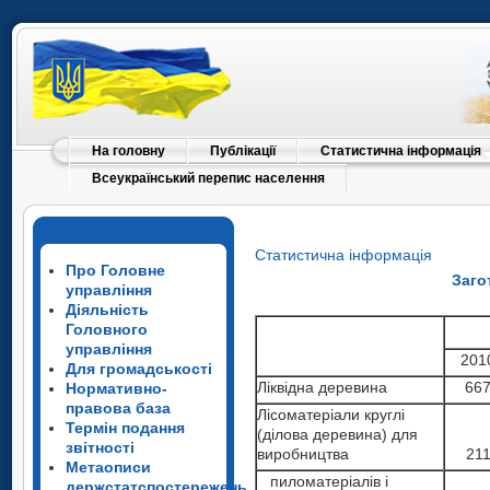
На головну
Публікації
Статистична інформація
Всеукраїнський перепис населення
Статистична інформація
Про Головне
Заго
управління
Діяльність
Головного
управління
201
Для громадськості
Ліквідна деревина
667
Нормативно-
правова база
Лісоматеріали круглі
Термін подання
(ділова деревина) для
звітності
виробництва
211
Метаописи
пиломатеріалів і
держстатспостережень