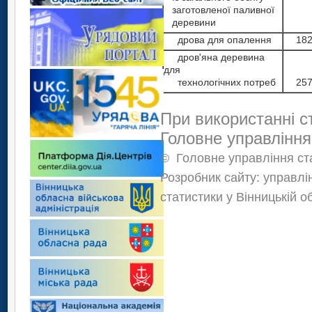
заготовленої паливної
деревини
дрова для опалення
182
дров'яна деревина
для
технологічних потреб
257
При використанні с
Головне управління
©
Головне управління ста
Розробник сайту: управлі
статистики у Вінницькій о