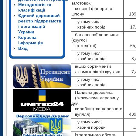
заготовок,
Методологія та
клеєної фанери та
класифікації
шпону
139
Єдиний державний
реєстр підприємств
у тому числі
і організацій
хвойних порід
17
України
балансової деревини
Корисна
(круглої
інформація
та колотої)
65
Вхід
у тому числі
хвойних порід
3,
інших сортиментів
лісоматеріалів круглих
7,
у тому числі
хвойних порід
..
Паливна деревина
(включаючи деревину
для
виробництва деревного
вугілля)
439
у тому числі
хвойні породи
..
Із загального обсягу