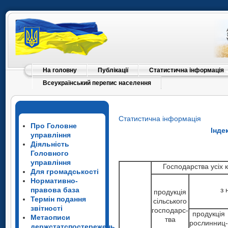
На головну
Публікації
Статистична інформація
Всеукраїнський перепис населення
Статистична інформація
Про Головне
Інде
управління
Діяльність
Головного
управління
Господарства усіх 
Для громадськості
Нормативно-
правова база
з 
продукція
Термін подання
сільського
звітності
господарс­
продукція
Метаописи
т­ва
рослинниц­
держстатспостережень