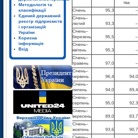
т­ва
Методологія та
класифікації
Січень
95,3
–
Єдиний державний
Січень–
реєстр підприємств
лютий
93,3
–
і організацій
Січень–
України
березень
95,5
–
Корисна
інформація
Січень–
Вхід
квітень
95,3
–
Січень–
травень
97,0
–
Січень–
червень
96,4
94,0
Січень–
липень
94,0
89,4
Січень–
серпень
95,0
92,3
Січень–
вересень
89,0
83,7
Січень–
жовтень
93,6
90,7
Січень–