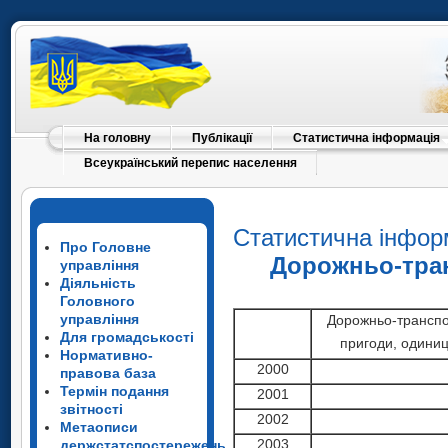
На головну
Публікації
Статистична інформація
Всеукраїнський перепис населення
Статистична інфор
Про Головне
Дорожньо-тран
управління
Діяльність
Головного
управління
Дорожньо-транспо
Для громадськості
пригоди, одини
Нормативно-
2000
правова база
Термін подання
2001
звітності
2002
Метаописи
2003
держстатспостережень