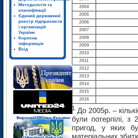
Методологія та
2004
класифікації
2005
Єдиний державний
реєстр підприємств
2006
і організацій
2007
України
2008
Корисна
інформація
2009
Вхід
2010
2011
2012
2013
2014
2015
2016
1
До 2005р. – кільк
були потерпілі, з 
пригод, у яких б
матеріальних збитк