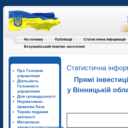
На головну
Публікації
Статистична інформація
Всеукраїнський перепис населення
Статистична інфор
Про Головне
управління
Прямі інвестиці
Діяльність
Головного
у Вінницькій обл
управління
Для громадськості
Нормативно-
правова база
Термін подання
звітності
Метаописи
Кіпр
держстатспостережень