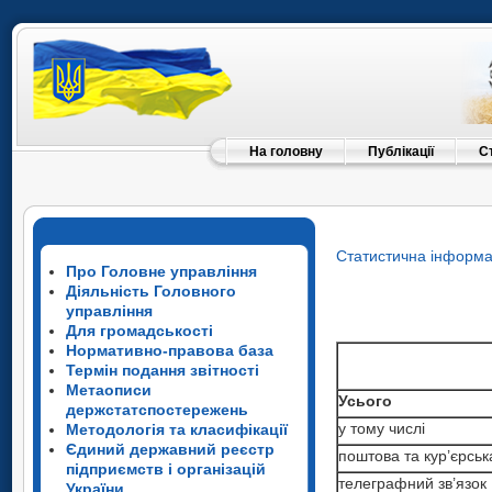
На головну
Публікації
С
Статистична інформа
Про Головне управління
Діяльність Головного
управління
Для громадськості
Нормативно-правова база
Термін подання звітності
Метаописи
Усього
держстатспостережень
у тому числі
Методологія та класифікації
Усього
Єдиний державний реєстр
поштова та кур’єрськ
у тому числі
Усього
підприємств і організацій
телеграфний зв’язок
України