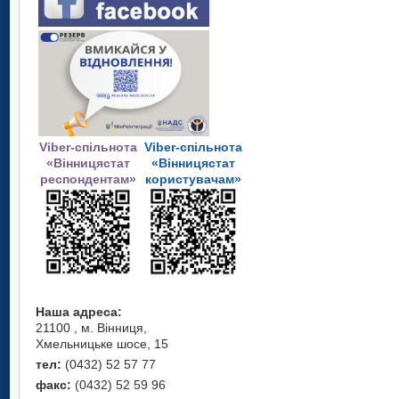
Viber-спільнота
Viber-спільнота
«Вінницястат
«Вінницястат
респондентам»
користувачам»
Наша адреса:
21100 , м. Вінниця,
Хмельницьке шосе, 15
тел:
(0432) 52 57 77
факс:
(0432) 52 59 96