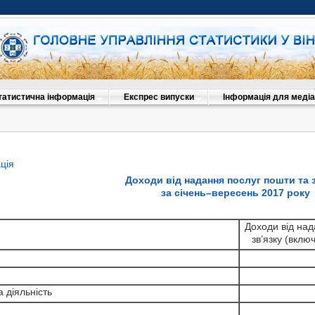
татистична інформація
Експрес випуски
Інформація для медіа
ція
Доходи від надання послуг пошти та з
за січень–вересень 2017 року
Доходи від над
зв’язку (вклю
Доходи від над
Доходи ві
зв’язку (вклю
пошти
(включаюч
а діяльність