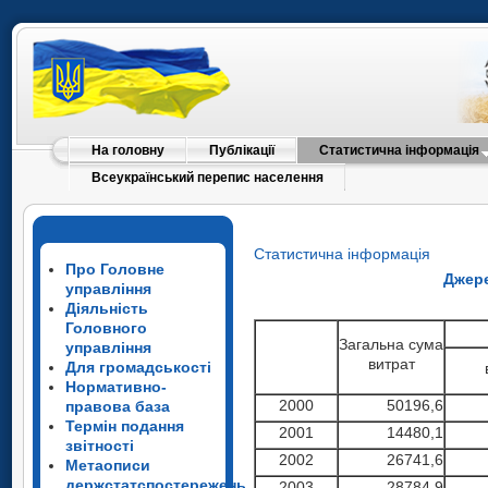
На головну
Публікації
Статистична інформація
Всеукраїнський перепис населення
Статистична інформація
Про Головне
Джере
управління
Діяльність
Головного
Загальна сума
управління
витрат
Для громадськості
Нормативно-
2000
50196,6
правова база
Термін подання
2001
14480,1
звітності
2002
26741,6
Метаописи
держстатспостережень
2003
28784,9