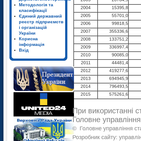
Методологія та
2004
15395,8
класифікації
2005
55701,0
Єдиний державний
реєстр підприємств
2006
99818,5
і організацій
2007
355336,6
України
Корисна
2008
133751,2
інформація
2009
336997,4
Вхід
2010
90085,0
2011
44481,4
2012
419277,6
2013
694945,9
2014
796493,5
2015
575261,6
При використанні с
Головне управління
©
Головне управління ста
Розробник сайту: управлі