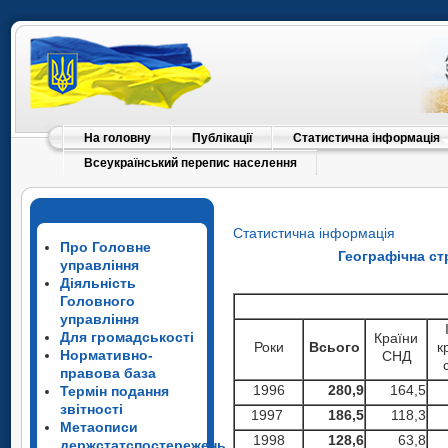
На головну
Публікації
Статистична інформація
Всеукраїнський перепис населення
Статистична інформація
Про Головне
Географічна ст
управління
Діяльність
Головного
управління
Для громадськості
Країни
Роки
Всього
к
Нормативно-
СНД
правова база
1996
280,9
164,5
Термін подання
звітності
1997
186,5
118,3
Метаописи
1998
128,6
63,8
держстатспостережень