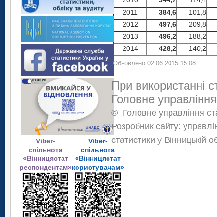
2010
344,7
114,4
2011
384,6
101,8
2012
497,6
209,8
2013
496,2
188,2
2014
428,2
140,2
Обновлено 02.06.2015 15:08
При використанні с
Головне управління
©
Головне управління ста
Розробник сайту: управлі
статистики у Вінницькій о
Viber-
Viber-
спільнота
спільнота
«Вінницястат
«Вінницястат
респондентам»
користувачам»