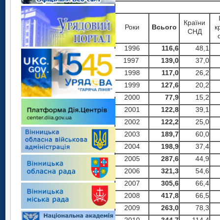
Країни
Роки
Всього
к
СНД
1996
116,6
48,1
1997
139,0
37,0
1998
117,0
26,2
1999
127,6
20,2
2000
77,9
15,2
2001
122,8
39,1
2002
122,2
25,0
2003
189,7
60,0
2004
198,9
37,4
2005
287,6
44,9
2006
321,3
54,6
2007
305,6
66,4
2008
417,8
66,5
2009
263,0
78,3