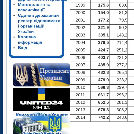
Методологія та
1999
175,6
83,6
класифікації
2000
154,0
81,3
Єдиний державний
2001
177,
2
79,5
реєстр підприємств
і організацій
2002
221,9
90,2
України
2003
305,1
148,2
Корисна
інформація
2004
376,5
214,4
Вхід
2005
424,7
251,2
2006
403,7
221,2
2007
485,9
277,3
2008
482,8
265,1
2009
479,0
228,3
2010
566,3
299,7
2011
661,7
296,2
2012
652,5
281,3
2013
679
,3
308,3
2014
742,2
243,6