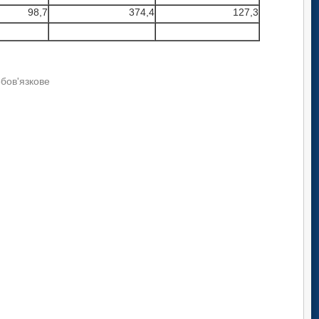
98,7
374,4
127,3
обов'язкове