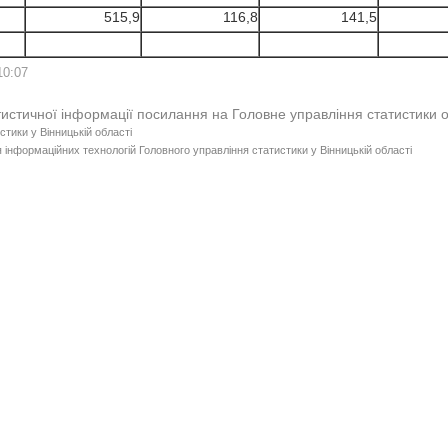
515,9
116,8
141,5
10:07
тистичної інформації посилання на Головне управління статистики 
стики у Вінницькій області
 інформаційних технологій Головного управління статистики у Вінницькій області