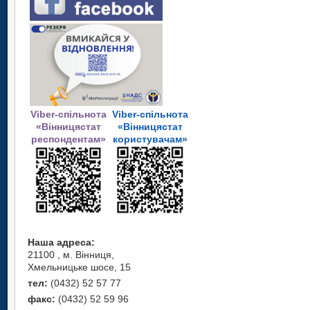
Viber-спільнота
Viber-спільнота
«Вінницястат
«Вінницястат
респондентам»
користувачам»
Наша адреса:
21100 , м. Вінниця,
Хмельницьке шосе, 15
тел:
(0432) 52 57 77
факс:
(0432) 52 59 96