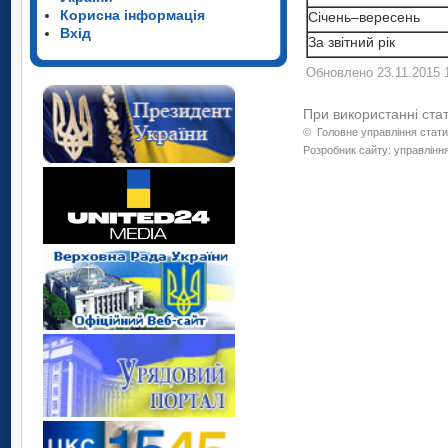
Корисна інформація
Січень–вересень
Вхід
За звітний рік
Обновлено 23.11.2015 
При використанні ста
©
Головне управління стати
Розробник сайту: управління