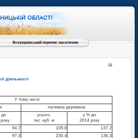
Всеукраїнський перепис населення
ої діяльності
У тому числі
і
паливна деревина
 до
усього,
у % до
 року
тис. куб. м
2014 року
94,7
109,8
137,2
97,3
230,4
136,3