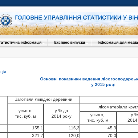
татистична інформація
Експрес випуски
Інформація для медіа
ція
Основні показники ведення лісогосподарськ
у 2015 році
Заготівля ліквідної деревини
лісоматеріали кругл
усього,
у % до
усього,
у %
тис. куб. м
2014 року
тис. куб. м
2014
155,1
116,3
45,3
321,7
120,0
70,0