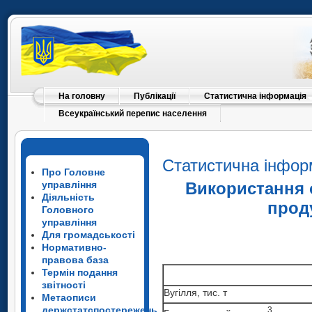
На головну
Публікації
Статистична інформація
Всеукраїнський перепис населення
Статистична інфор
Про Головне
управління
Використання 
Діяльність
прод
Головного
управління
Для громадськості
Нормативно-
правова база
Термін подання
звітності
Вугілля, тис. т
Метаописи
держстатспостережень
3