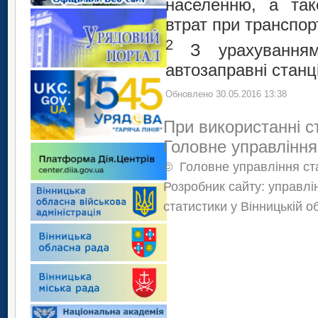
населенню, а так
втрат при транспорт
2
З урахуванням
автозаправні станці
Обновлено 30.05.2016 13:38
При використанні с
Головне управління
©
Головне управління ста
Розробник сайту: управлі
статистики у Вінницькій о