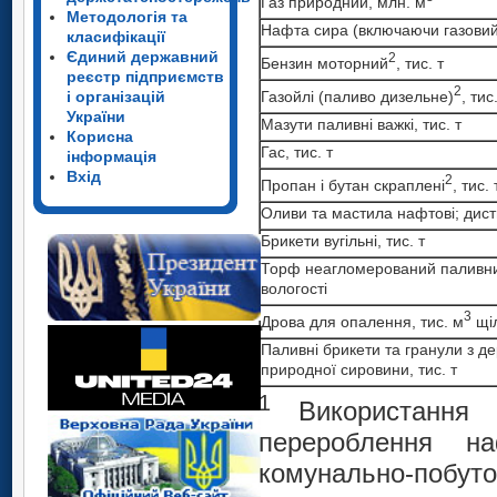
Газ природний, млн. м
Методологія та
Нафта сира (включаючи газовий 
класифікації
Єдиний державний
2
Бензин моторний
, тис. т
реєстр підприємств
2
Газойлі (паливо дизельне)
, тис
і організацій
України
Мазути паливні важкі, тис. т
Корисна
Гас, тис. т
інформація
Вхід
2
Пропан і бутан скраплені
, тис. 
Оливи та мастила нафтові; дисти
Брикети вугільні, тис. т
Торф неагломерований паливний
вологості
3
Дрова для опалення, тис. м
щі
Паливні брикети та гранули з де
природної сировини, тис. т
1
Використання 
перероблення на
комунально-побуто