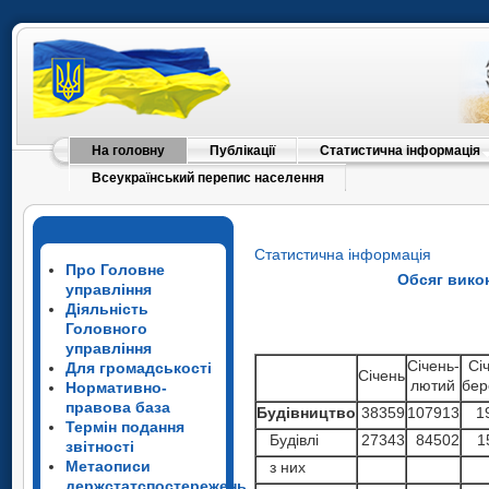
На головну
Публікації
Статистична інформація
Всеукраїнський перепис населення
Статистична інформація
Про Головне
Обсяг вико
управління
Діяльність
Головного
управління
Січень-
Сі
Для громадськості
Січень
лютий
бер
Нормативно-
правова база
Будівництво
38359
107913
1
Термін подання
Будівлі
27343
84502
1
звітності
Метаописи
з них
держстатспостережень