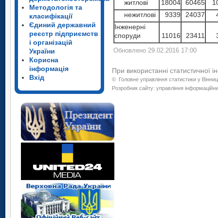
житлові
18004
60465
1
Методологія та
нежитлові
9339
24037
класифікації
Єдиний державний
Інженерні
реєстр підприємств
споруди
11016
23411
і організацій
України
Обновлено 29.02.2016 17:00
Корисна
інформація
При використанні статистичної і
Вхід
©
Головне управління статистики у Вінниц
Розробник сайту: управління інформаційних