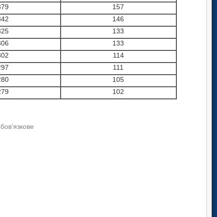
379
157
342
146
325
133
306
133
302
114
297
111
280
105
279
102
обов'язкове