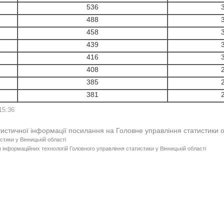
536
488
458
439
416
408
385
381
15:36
тистичної інформації посилання на Головне управління статистики 
стики у Вінницькій області
 інформаційних технологій Головного управління статистики у Вінницькій області