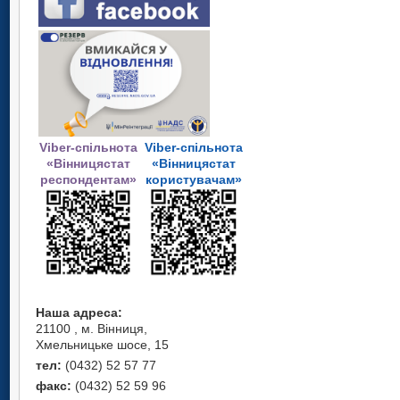
Viber-спільнота
Viber-спільнота
«Вінницястат
«Вінницястат
респондентам»
користувачам»
Наша адреса:
21100 , м. Вінниця,
Хмельницьке шосе, 15
тел:
(0432) 52 57 77
факс:
(0432) 52 59 96