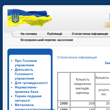
На головну
Публікації
Статистична інформація
Всеукраїнський перепис населення
Статистична інформація
Про Головне
За
управління
Діяльність
Головного
Кількість
управління
Кількість
Для громадськості
лікарняних
Нормативно-
закладів,
усього,
правова база
одиниць
тис.
Термін подання
звітності
199
5
208
25
Метаописи
держстатспостережень
199
6
186
22