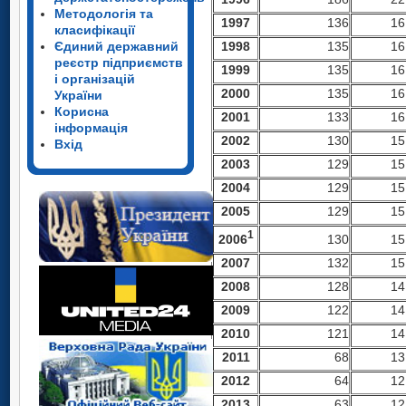
Методологія та
199
7
136
16
класифікації
Єдиний державний
199
8
135
16
реєстр підприємств
199
9
135
16
і організацій
2000
135
16
України
Корисна
200
1
133
16
інформація
200
2
130
15
Вхід
200
3
129
15
200
4
129
15
2005
129
15
1
2006
130
15
200
7
132
15
2008
128
14
2009
122
14
2010
121
14
201
1
68
13
2012
64
12
2013
63
12