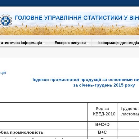
татистична інформація
Експрес випуски
Інформація для медіа
ція
Індекси промислової продукції за основними в
за січень-грудень 2015 року
Код за
Грудень 
Лис
Код за
КВЕД-2010
листопа
2015р. 
КВЕД-2010
20
B+C+D
Код за
B+C+D
Вересень 
бна промисловість
B+C
КВЕД-2010
серпня 
обна промисловість
B+C
Код за
Серпень 2
Жовте