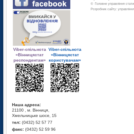
©
Головне управління стати
Розробник сайту: управління
Viber-спільнота
Viber-спільнота
«Вінницястат
«Вінницястат
респондентам»
користувачам»
Наша адреса:
21100 , м. Вінниця,
Хмельницьке шосе, 15
тел:
(0432) 52 57 77
факс:
(0432) 52 59 96