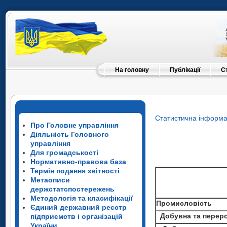
На головну
Публікації
С
Статистична інформа
Про Головне управління
Діяльність Головного
управління
Для громадськості
Нормативно-правова база
Термін подання звітності
Метаописи
держстатспостережень
Методологія та класифікації
Промисловість
Єдиний державний реєстр
Промисловість
Добувна та переро
підприємств і організацій
Добувна та перер
України