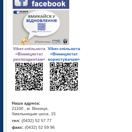
Viber-спільнота
Viber-спільнота
«Вінницястат
«Вінницястат
респондентам»
користувачам»
Наша адреса:
21100 , м. Вінниця,
Хмельницьке шосе, 15
тел:
(0432) 52 57 77
факс:
(0432) 52 59 96