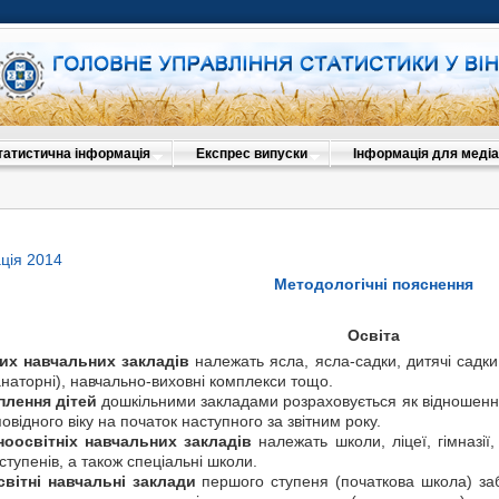
татистична інформація
Експрес випуски
Інформація для медіа
ція 2014
Методологічні пояснення
Освіта
авчальних закладів
належать ясла, ясла-садки, дитячі садки
санаторні), навчально-виховні комплекси тощо.
плення дітей
дошкільними закладами розраховується як відношення 
повідного віку на початок наступного за звітним року.
ноосвітніх навчальних закладів
належать школи, ліцеї, гімназії,
ступенів, а також спеціальні школи.
вітні навчальні заклади
першого ступеня (початкова школа) забе