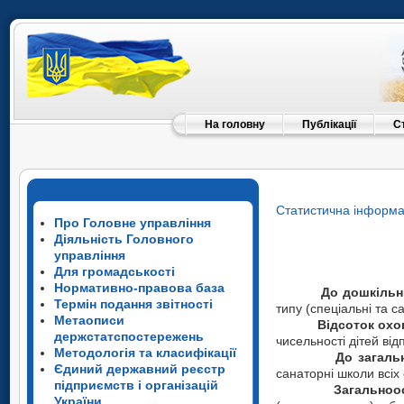
На головну
Публікації
С
Статистична інформа
Про Головне управління
Діяльність Головного
управління
Для громадськості
Нормативно-правова база
До дошкільних н
Термін подання звітності
типу (спеціальні та 
Метаописи
Відсоток охо
держстатспостережень
чисельності дітей від
Методологія та класифікації
До загаль
Єдиний державний реєстр
санаторні школи всіх 
підприємств і організацій
Загальноос
України