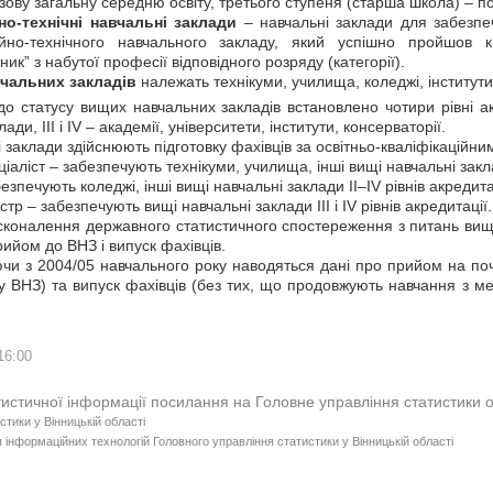
зову загальну середню освіту, третього ступеня (старша школа) – по
о-технічні навчальні заклади
– навчальні заклади для забезпеч
йно-технічного навчального закладу, який успішно пройшов кв
ник” з набутої професії відповідного розряду (категорії).
чальних закладів
належать технікуми, училища, коледжі, інститути,
су вищих навчальних закладів встановлено чотири рівні акредит
ади, III і IV – академії, університети, інститути, консерваторії.
ади здійснюють підготовку фахівців за освітньо-кваліфікаційним
 – забезпечують технікуми, училища, інші вищі навчальні заклади
ють коледжі, інші вищі навчальні заклади ІІ–ІV рівнів акредитац
– забезпечують вищі навчальні заклади ІІІ і ІV рівнів акредитації.
ення державного статистичного спостереження з питань вищої 
рийом до ВНЗ і випуск фахівців.
04/05 навчального року наводяться дані про прийом на початко
 ВНЗ) та випуск фахівців (без тих, що продовжують навчання з мет
16:00
тистичної інформації посилання на Головне управління статистики 
стики у Вінницькій області
 інформаційних технологій Головного управління статистики у Вінницькій області