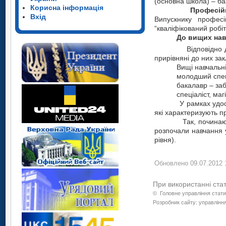
(основна школа) – ба
Корисна інформація
Професійн
Вхід
Випускнику професі
“кваліфікований робіт
До вищих нав
Відповідно до стату
прирівняні до них закл
Вищі навчальні закл
молодший спеціаліст
бакалавр – забезпечу
спеціаліст, магістр 
У рамках удосконал
які характеризують п
Так, починаючи з 20
розпочали навчання у
рівня).
Обновлено 09.07.2012 
При використанні ста
©
Головне управління стати
Розробник сайту: управління