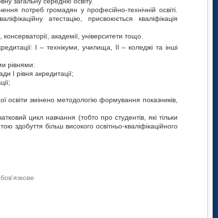
вну загальну середню освіту.
ення потреб громадян у професійно-технічній освіті.
аліфікаційну атестацію, присвоюється кваліфікація
 консерваторії, академії, університети тощо.
ації: I – технікуми, училища, II – коледжі та інші
и рівнями:
 І рівня акредитації;
ії;
освіти змінено методологію формування показників,
вий цикл навчання (тобто про студентів, які тільки
ою здобуття більш високого освітньо-кваліфікаційного
обов'язкове