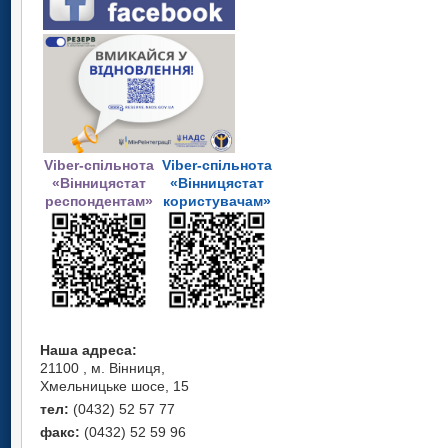
Viber-спільнота
Viber-спільнота
«Вінницястат
«Вінницястат
респондентам»
користувачам»
Наша адреса:
21100 , м. Вінниця,
Хмельницьке шосе, 15
тел:
(0432) 52 57 77
факс:
(0432) 52 59 96