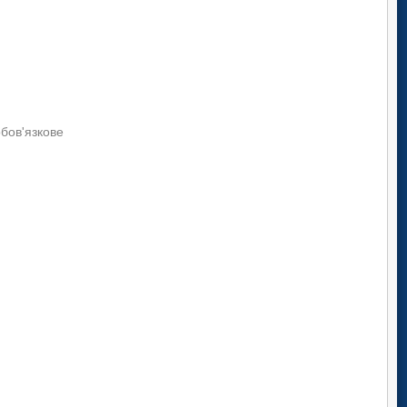
384,6
ної торгівлі, розрахункові дані щодо обсягів продажу
обов'язкове