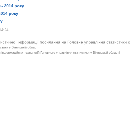
орот підприємств на одну особу, грн.
сяць.
а фізичними особами-підприємцями.
ь 2014 року
сяць.
й товарооборот підприємств, які здійснюють діяльність із роздріб
2014 року
а фізичними особами-підприємцями.
ку
14:24
тистичної інформації посилання на Головне управління статистики 
стики у Вінницькій області
 інформаційних технологій Головного управління статистики у Вінницькій області