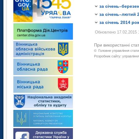
2
Роздрібний товарооб
У середньому за мі
товарів на ринках т
за січень–березен
2
У середньому за мі
1
Включає роздрібни
за січень–лютий 
товарів на ринках т
за січень 2014 ро
Обновлено 17.02.2015 
При використанні ста
©
Головне управління стати
Розробник сайту: управління