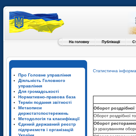
На головну
Публікації
С
Статистична інформа
Про Головне управління
Діяльність Головного
управління
Для громадськості
Нормативно-правова база
Термін подання звітності
Метаописи
Оборот роздрібної 
Оборот роздрібної
держстатспостережень
Оборот роздрібної то
Методологія та класифікації
Оборот роздрібної
Оборот роздрібної то
Оборот ресторанног
Єдиний державний реєстр
Оборот роздрібної то
Оборот роздрібної
Оборот ресторанно
(з урахуванням оборо
підприємств і організацій
(з урахуванням обор
Оборот ресторанно
Оборот роздрібної то
Оборот роздрібної
України