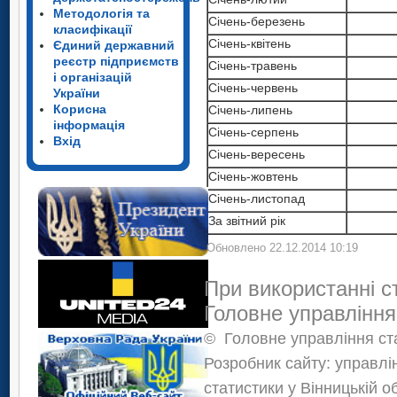
Методологія та
Січень-березень
класифікації
Січень-квітень
Єдиний державний
реєстр підприємств
Січень-травень
і організацій
Січень-червень
України
Корисна
Січень-липень
інформація
Січень-серпень
Вхід
Січень-вересень
Січень-жовтень
Січень-листопад
За звітний рік
Обновлено 22.12.2014 10:19
При використанні с
Головне управління
©
Головне управління ста
Розробник сайту: управлі
статистики у Вінницькій о