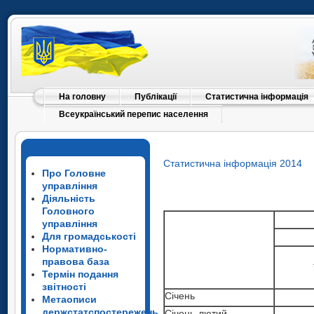
На головну
Публікації
Статистична інформація
Всеукраїнський перепис населення
Статистична інформація 2014
Про Головне
управління
Діяльність
Головного
управління
Для громадськості
Нормативно-
правова база
Термін подання
звітності
Січень
Метаописи
держстатспостережень
Січень-лютий