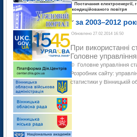
діяльності з розпод
Постачання електроенергії, г
3
кондиційованого повітря
Інформація конф
“Про державну ста
за 2003–2012 рок
Обновлено 27.02.2014 16:50
При використанні с
Головне управління
©
Головне управління ста
Розробник сайту: управлі
статистики у Вінницькій о