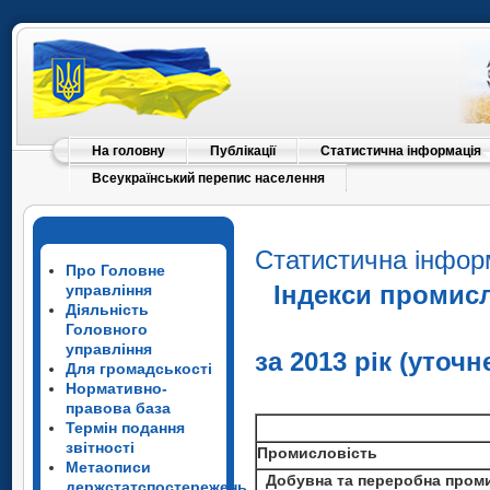
Добувна промисловість
1
Переробна промисловість
1
з неї
Виробництво харчових
продуктів,
напоїв та тютюнових
На головну
Публікації
Статистична інформація
виробів
1
Всеукраїнський перепис населення
Легка промисловість
Оброблення деревини та
виробництво виробів з
деревини,
Статистична інфор
Про Головне
крім меблів
1
Індекси промис
управління
Целюлозно-паперове
Діяльність
виробництво;
Головного
видавнича діяльність
управління
за 2013 рік (уточн
Виробництво коксу,
Для громадськості
продуктів
Нормативно-
нафтоперероблення
правова база
Термін подання
Хімічна та нафтохімічна
звітності
промисловість
1
Промисловість
Метаописи
Виробництво іншої
Добувна та переробна пром
держстатспостережень