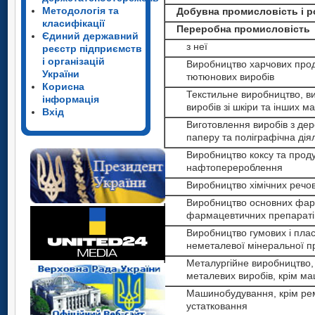
неметалевої
Методологія та
Добувна промисловість і ро
мінеральної продукції
1
класифікації
Переробна промисловість
Єдиний державний
Металургійне
з неї
реєстр підприємств
виробництво та
і організацій
виробництво готових
Виробництво харчових проду
України
металевих
тютюнових виробів
Корисна
виробів
1
Текстильне виробництво, ви
інформація
Машинобудування
виробів зі шкіри та інших ма
Вхід
Виробництво та
Виготовлення виробів з де
розподілення
паперу та поліграфічна дія
електроенергії, газу та
Виробництво коксу та проду
води
нафтоперероблення
1
Відповідно до Кл
Виробництво хімічних речови
(ДК 009:2005).
Виробництво основних фарм
фармацевтичних препараті
2
Розрахунок ін
Виробництво гумових і плас
неметалевої мінеральної пр
ланцюговим мето
Металургійне виробництво,
обчислених за дан
металевих виробів, крім ма
продукції за міся
Машинобудування, крім рем
устатковання