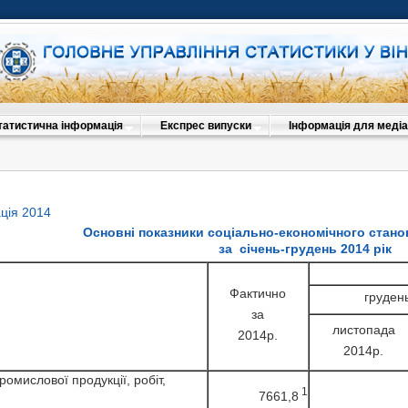
татистична інформація
Експрес випуски
Інформація для медіа
ція 2014
Основні показники соціально-економічного стано
за січень-грудень 2014 рік
Фактично
груден
Фактично
листопад 2
за
за січень–
листопада
2014р.
листопад
Фактично за
Фактично за
жовтен
вересень 2
жовтня
2014р.
січень-вересень
2014р.
січень–жовтень
2014р.
2014р.
2014р.
ромислової продукції, робіт,
серпня 2014р.
вересня 2014
1
7661,8
ромислової продукції, робіт,
Фактично
липень 20