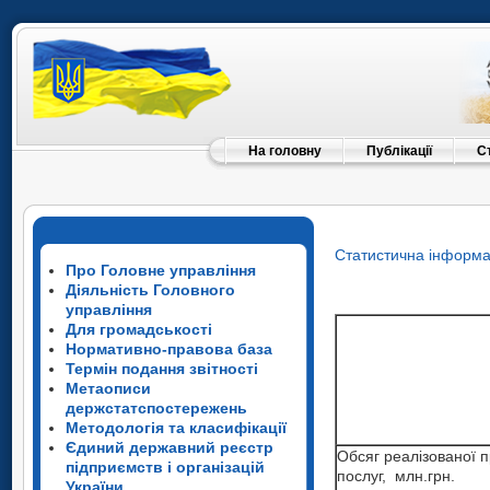
На головну
Публікації
С
Статистична інформа
Про Головне управління
Діяльність Головного
управління
Для громадськості
Нормативно-правова база
Термін подання звітності
Метаописи
держстатспостережень
Методологія та класифікації
Єдиний державний реєстр
Обсяг реалізованої п
підприємств і організацій
послуг, млн.грн.
Обсяг реалізованої п
України