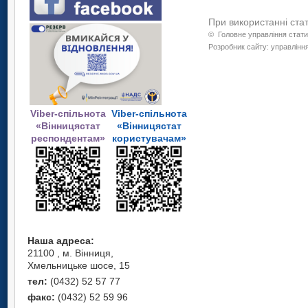
При використанні ста
©
Головне управління стати
Розробник сайту: управління
Viber-спільнота
Viber-спільнота
«Вінницястат
«Вінницястат
респондентам»
користувачам»
Наша адреса:
21100 , м. Вінниця,
Хмельницьке шосе, 15
тел:
(0432) 52 57 77
факс:
(0432) 52 59 96