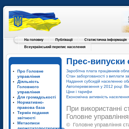
На головну
Публікації
Статистична інформація
Всеукраїнський перепис населення
Прес-випуски 
Заробітна плата працівників обла
Про Головне
Стан заборгованості з виплати за
управління
Надання субсидій населенню обл
Діяльність
Автоперевезення у 2012 році: Ві
Головного
Ціни і тарифи
управління
Економічна активність населення
Для громадськості
Нормативно-
При використанні с
правова база
Термін подання
Головне управління
звітності
Метаописи
©
Головне управління ста
держстатспостережень