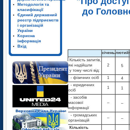
"Про доступ
Методологія та
до Головн
класифікації
Єдиний державний
реєстр підприємств
і організацій
України
Корисна
інформація
Вхід
с
ічень
лютий
Кількість запитів,
які надійшли
2
5
у тому числі від:
- фізичних осіб
1
4
- юридичних
1
1
осіб
- засобів
масової
–
–
інформації
- громадських
–
–
організацій
Кількість