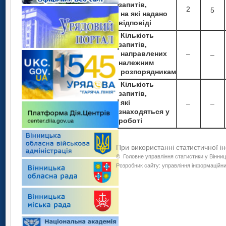
запитів,
2
5
на які надано
відповіді
Кількість
запитів,
направлених
–
–
належним
розпорядникам
Кількість
запитів,
які
–
–
знаходяться у
роботі
При використанні статистичної і
©
Головне управління статистики у Вінниц
Розробник сайту: управління інформаційних