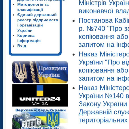
Міністрів Украї
Методологія та
виконавчої вла
класифікації
Єдиний державний
Постанова Кабін
реєстр підприємств
і організацій
р. №740 "Про з
України
копіювання або
Корисна
інформація
запитом на інф
Вхід
Наказ Міністерс
України "Про в
копіювання або
запитом на інф
Наказ Міністерс
України №140 ві
Закону України 
Державній служб
територіальних