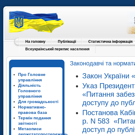
На головну
Публікації
Статистична інформація
Всеукраїнський перепис населення
Законодавчі та нормати
Закон України 
Про Головне
управління
Указ Президент
Діяльність
Головного
«Питання забез
управління
доступу до публ
Для громадськості
Нормативно-
Постанова Кабін
правова база
Термін подання
р. N 583 «Пита
звітності
доступ до публі
Метаописи
держстатспостережень