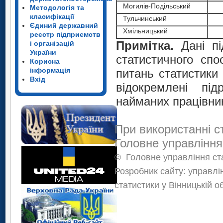
Могилів-Подільський
Методологія та
класифікації
Тульчинський
Єдиний державний
Хмільницький
реєстр підприємств
Примітка.
Дані пі
і організацій
України
статистичного спо
Корисна
інформація
питань статистики
Вхід
відокремлені під
найманих працівникі
При використанні с
Головне управління
©
Головне управління ста
Розробник сайту: управлі
статистики у Вінницькій о