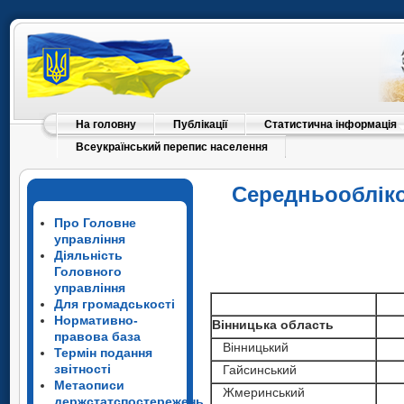
На головну
Публікації
Статистична інформація
Всеукраїнський перепис населення
Середньообліко
Про Головне
управління
Діяльність
Головного
управління
Для громадськості
Нормативно-
Вінницька область
правова база
Вінницький
Термін подання
звітності
Гайсинський
Метаописи
Жмеринський
держстатспостережень