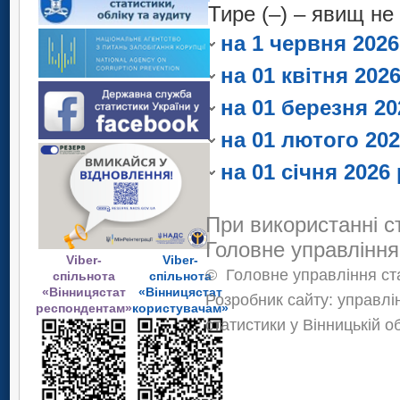
плати".
працівників.
статистичного спо
1
Тире (–) – явищ не
Дані підготовлен
початок року, із 
Інформація навед
Тире (–) – явищ не
плати".
статистичного спо
працівників.
на 1 червня 2026
початок року, із 
Інформація наведе
плати".
Тире (–) – явищ не
працівників.
на 01 квітня 202
початок року, із у
Інформація наведе
Тире (–) – явищ не
працівників.
на 01 березня 20
початок року, із у
Тире (–) – явищ не
працівників.
на 01 лютого 202
Тире (–) – явищ не
на 01 січня 2026
При використанні с
Головне управління
Viber-
Viber-
©
Головне управління ста
спільнота
спільнота
«Вінницястат
«Вінницястат
Розробник сайту: управлі
респондентам»
користувачам»
статистики у Вінницькій о