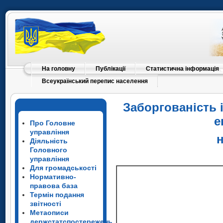
допомоги
Мистецтво, спорт, розваги та в
Надання інших видів послуг
1
Дані підгот
статистичного сп
На головну
Публікації
Статистична інформація
плати".
Всеукраїнський перепис населення
Інформація навед
початок року, із 
Заборгованість 
працівників.
е
Про Головне
Тире (–) – явищ не
управління
н
Діяльність
Головного
управління
Для громадськості
Нормативно-
правова база
Термін подання
звітності
Метаописи
держстатспостережень