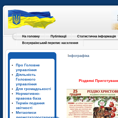
На головну
Публікації
Статистична інформація
Всеукраїнський перепис населення
І
нфографіка
Про Головне
управління
Діяльність
Головного
Різдвяні Приготуван
управління
Для громадськості
Нормативно-
правова база
Термін подання
звітності
Метаописи
держстатспостережень