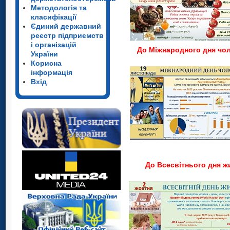
Методологія та
класифікації
Єдиний державний
реєстр підприємств
і організацій
До Міжнародного дня чол
України
Корисна
інформація
Вхід
До Всесвітнього дня ж