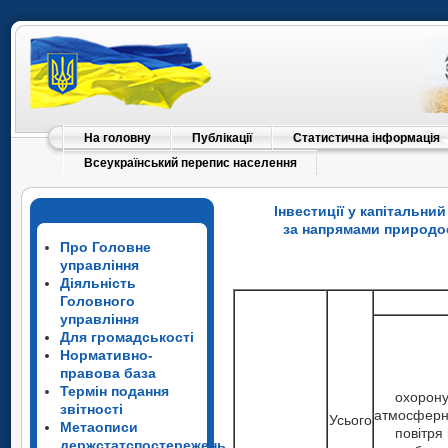
На головну
Публікації
Статистична інформація
Всеукраїнський перепис населення
Інвестиції у капітальн
за напрямами природоо
Про Головне
управління
Діяльність
Головного
управління
Для громадськості
Нормативно-
правова база
Термін подання
охорон
звітності
атмосферн
Усього
Метаописи
повітря 
держстатспостережень