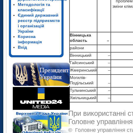
проблем
Методологія та
зміни клім
класифікації
Єдиний державний
реєстр підприємств
і організацій
України
Вінницька
Корисна
область
–
інформація
Вхід
райони
Вінницький
–
Гайсинський
–
Жмеринський
–
Могилів-
Подільський
–
Тульчинський
–
Хмільницький
–
При використанні с
Головне управління
©
Головне управління ста