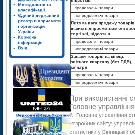
відсотків
Методологія та
продовольчі товари
класифікації
Єдиний державний
непродовольчі товари
реєстр підприємств
Питома вага продажу товарів
і організацій
іншим підприємствам оптової
України
торгівлі, відсотків
Корисна
продовольчі товари
інформація
Вхід
непродовольчі товари
Запаси товарів на кінець
звітного кварталу (без ПДВ),
млн.грн
продовольчі товари
непродовольчі товари
При використанні с
Головне управління
©
Головне управління ста
Розробник сайту: управлі
статистики у Вінницькій о