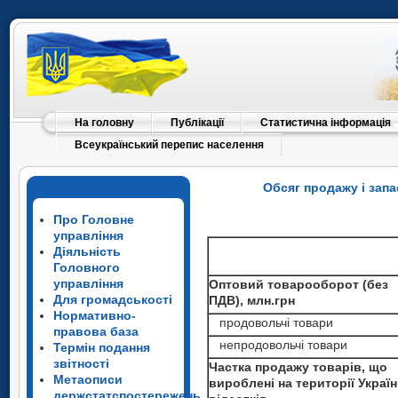
На головну
Публікації
Статистична інформація
Всеукраїнський перепис населення
Обсяг продажу і запа
Про Головне
управління
Діяльність
Головного
управління
Оптовий товарооборот (без
Для громадськості
ПДВ), млн.грн
Нормативно-
продовольчі товари
правова база
непродовольчі товари
Термін подання
звітності
Частка продажу товарів, що
Метаописи
вироблені на території Україн
держстатспостережень