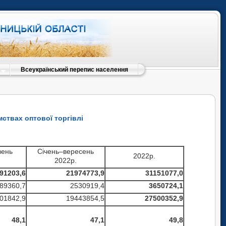
Всеукраїнський перепис населення
мствах оптової торгівлі
вень
Січень–вересень
2022р.
2022р.
91203,6
21974773,9
31151077,0
89360,7
2530919,4
3650724,1
01842,9
19443854,5
27500352,9
48,1
47,1
49,8