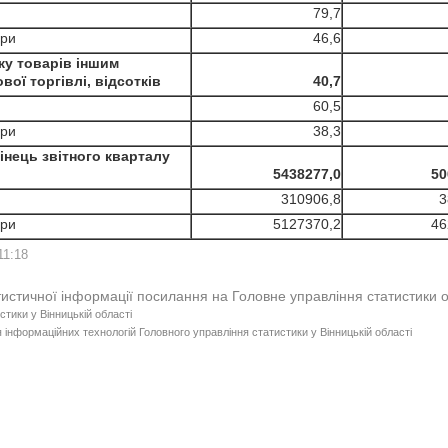
79,7
ари
46,6
жу товарів іншим
ої торгівлі, відсотків
40,7
60,5
ари
38,3
кінець звітного кварталу
5438277,0
50
310906,8
3
ари
5127370,2
46
11:18
тистичної інформації посилання на Головне управління статистики 
стики у Вінницькій області
 інформаційних технологій Головного управління статистики у Вінницькій області