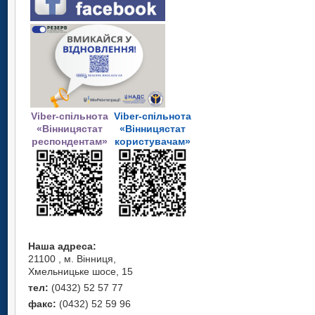
Viber-спільнота
Viber-спільнота
«Вінницястат
«Вінницястат
респондентам»
користувачам»
Наша адреса:
21100 , м. Вінниця,
Хмельницьке шосе, 15
тел:
(0432) 52 57 77
факс:
(0432) 52 59 96