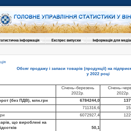
татистична інформація
Експрес випуски
Інформація для медіа
ція
Обсяг продажу і запаси товарів (продукції) на підприє
у 2022 році
Січень–березень
Січень–чер
2022р.
2022р.
от (без ПДВ), млн.грн
6784244,0
137
711316,6
15
ари
6072927,4
122
арів, що вироблені на
відсотків
50,1