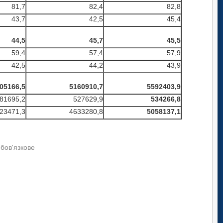
81,7
82,4
82,8
43,7
42,5
45,4
44,5
45,7
45,5
59,4
57,4
57,9
42,5
44,2
43,9
05166,5
5160910,7
5592403,9
81695,2
527629,9
534266,8
23471,3
4633280,8
5058137,1
обов'язкове