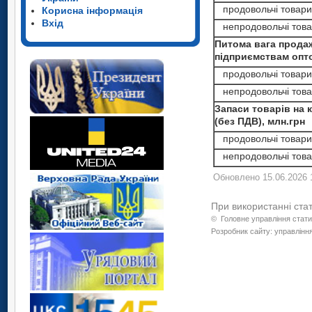
продовольчі товари
Корисна інформація
Вхід
непродовольчі тов
Питома вага прода
підприємствам оптов
продовольчі товари
непродовольчі тов
Запаси товарів на 
(без ПДВ), млн.грн
продовольчі товари
непродовольчі тов
Обновлено 15.06.2026 
При використанні ста
©
Головне управління стати
Розробник сайту: управління