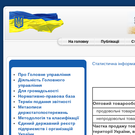
На головну
Публікації
С
Статистична інформа
Про Головне управління
Діяльність Головного
управління
Для громадськості
Нормативно-правова база
Термін подання звітності
Оптовий товарообор
Метаописи
продовольчі товари
держстатспостережень
Методологія та класифікації
непродовольчі тов
Єдиний державний реєстр
Частка продажу тов
підприємств і організацій
території України, 
України