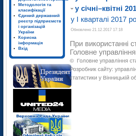
Методологія та
Японія
у січні–квітні 20
класифікації
Єдиний державний
у І кварталі 2017 р
реєстр підприємств
і організацій
Обновлено 21.12.2017 17:18
України
Корисна
При використанні с
інформація
Вхід
Головне управління
©
Головне управління ста
Розробник сайту: управлі
статистики у Вінницькій о