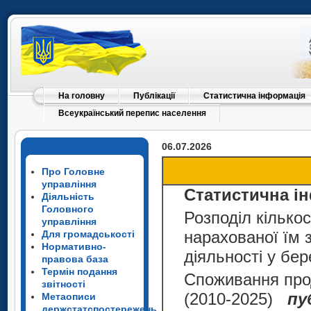
На головну
Публікації
Статистична інформація
Всеукраїнський перепис населення
06.07.2026
Про Головне
управління
Статистична і
Діяльність
Головного
Розподіл кількос
управління
Для громадськості
нарахованої їм 
Нормативно-
діяльності у бе
правова база
Термін подання
Споживання про
звітності
(2010-2025)
пу
Метаописи
держстатспостережень