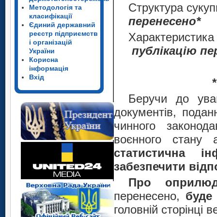
Структура суку
Методологія та
класифікації
перенесено*
Єдиний державний
реєстр підприємств
Характеристика
і організацій
публікацію пе
України
Корисна
інформація
Вхід
Беручи до уваг
документів, подан
чинного законода
воєнного стану
статистична і
забезпечити відп
Про оприлюд
перенесено,
буде 
головній сторінці 