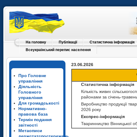
На головну
Публікації
Статистична інформація
Всеукраїнський перепис населення
23.06.2026
Про Головне
управління
Статистична інформація
Діяльність
Кількість живих сільськогос
Головного
районами за січень-травен
управління
Для громадськості
Виробництво продукції твар
Нормативно-
2026 року
правова база
Експрес-інформація
Термін подання
Тваринництво Вінницької об
звітності
Метаописи
держстатспостережень