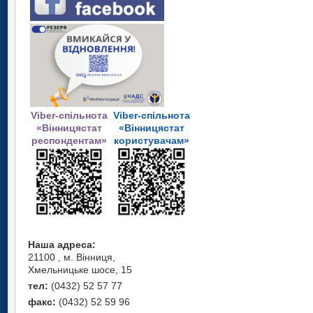
Viber-спільнота
Viber-спільнота
«Вінницястат
«Вінницястат
респондентам»
користувачам»
Наша адреса:
21100 , м. Вінниця,
Хмельницьке шосе, 15
тел:
(0432) 52 57 77
факс:
(0432) 52 59 96