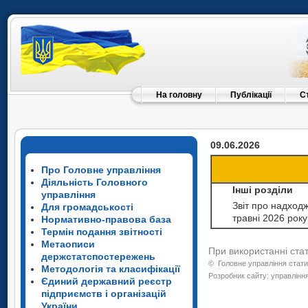
На головну
Публікації
С
09.06.2026
Про Головне управління
Діяльність Головного
Інші розділи
управління
Звіт про надходж
Для громадськості
травні 2026 року
Нормативно-правова база
Термін подання звітності
Метаописи
При використанні ста
держстатспостережень
©
Головне управління стати
Методологія та класифікації
Розробник сайту: управління
Єдиний державний реєстр
підприємств і організацій
України