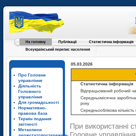
На головну
Публікації
Статистична інформація
Всеукраїнський перепис населення
05.03.2026
Про Головне
управління
Статистична інформація
Діяльність
Відпрацьований робочий час
Головного
управління
Середньомісячна заробітна 
Для громадськості
року
Нормативно-
Середньооблікова кількість
правова база
Термін подання
звітності
При використанні с
Метаописи
Головне управління
держстатспостережень