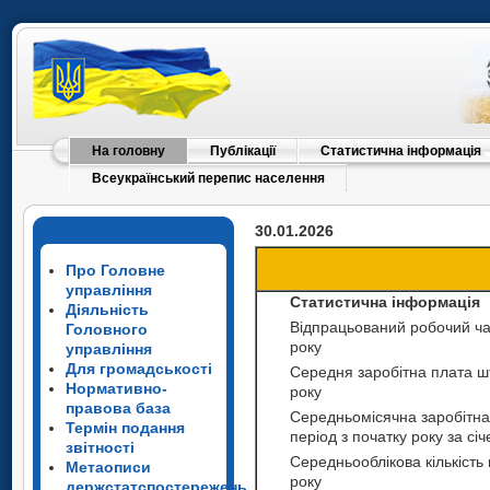
На головну
Публікації
Статистична інформація
Всеукраїнський перепис населення
30.01.2026
Про Головне
управління
Статистична інформація
Діяльність
Відпрацьований робочий час
Головного
року
управління
Для громадськості
Середня заробітна плата шт
Нормативно-
року
правова база
Середньомісячна заробітна 
Термін подання
період з початку року за сі
звітності
Середньооблікова кількість 
Метаописи
року
держстатспостережень