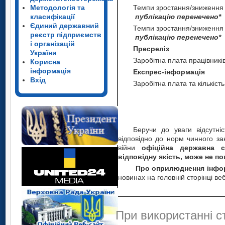
Методологія та
Темпи зростання/зниження н
класифікації
публікацію перенечено*
Єдиний державний
Темпи зростання/зниження н
реєстр підприємств
публікацію перенечено*
і організацій
Пресреліз
України
Заробітна плата працівників
Корисна
інформація
Експрес-інформація
Вхід
Заробітна плата та кількість
Беручи до уваги відсутніс
відповідно до норм чинного зак
війни
офіційна державна с
відповідну якість, може не 
Про оприлюднення інфо
новинах на головній сторінці ве
При використанні с