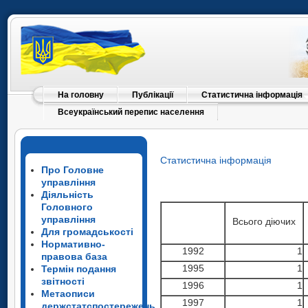
На головну
Публікації
Статистична інформація
Всеукраїнський перепис населення
Статистична інформація
Про Головне
управління
Діяльність
Головного
управління
Всього діючих
Для громадськості
Нормативно-
1992
1
правова база
1995
1
Термін подання
звітності
1996
1
Метаописи
1997
1
держстатспостережень