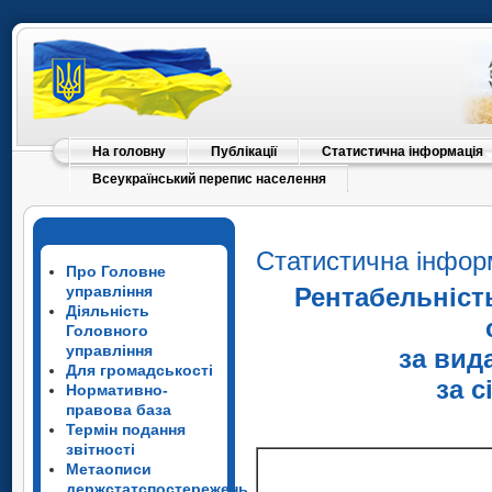
На головну
Публікації
Статистична інформація
Всеукраїнський перепис населення
Статистична інфор
Про Головне
управління
Рентабельність
Діяльність
Головного
управління
за вид
Для громадськості
за с
Нормативно-
правова база
Термін подання
звітності
Метаописи
держстатспостережень