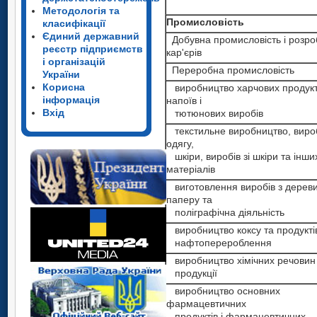
Методологія та
Промисловість
класифікації
Промисловість
Єдиний державний
Добувна промисловість і розр
Добувна промисловість і роз
реєстр підприємств
кар'єрів
кар'єрів
і організацій
Переробна промисловість
України
Переробна промисловість
Корисна
виробництво харчових продукт
виробництво харчових продук
інформація
напоїв і
напоїв і
Вхід
тютюнових виробів
тютюнових виробів
текстильне виробництво, виро
текстильне виробництво,
одягу,
виробництво одягу,
шкіри, виробів зі шкіри та інши
шкіри, виробів зі шкіри та ін
матеріалів
матеріалів
виготовлення виробів з дереви
виготовлення виробів з дере
паперу та
паперу та
поліграфічна діяльність
поліграфічна діяльність
виробництво коксу та продукті
виробництво коксу та продук
нафтоперероблення
нафтоперероблення
Промисловість
виробництво хімічних речовин і
виробництво хімічних речови
продукції
Добувна промисловість і розр
хімічної
кар'єрів
виробництво основних
продукції
фармацевтичних
Переробна промисловість
виробництво основних
продуктів і фармацевтичних